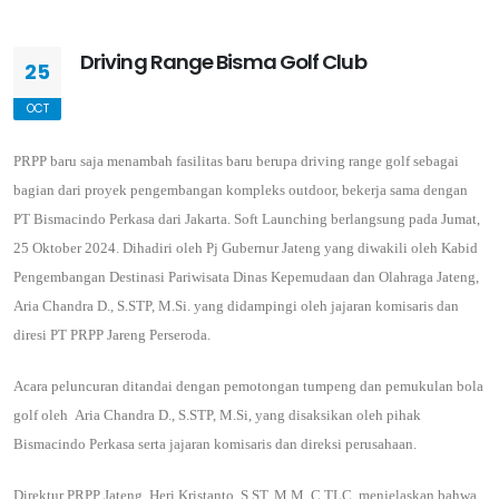
Driving Range Bisma Golf Club
25
OCT
PRPP baru saja menambah fasilitas baru berupa driving range golf sebagai
bagian dari proyek pengembangan kompleks outdoor, bekerja sama dengan
PT Bismacindo Perkasa dari Jakarta.
Soft Launching berlangsung pada Jumat,
25 Oktober 2024. Dihadiri oleh Pj Gubernur Jateng yang diwakili oleh Kabid
Pengembangan Destinasi Pariwisata Dinas Kepemudaan dan Olahraga Jateng,
Aria Chandra D., S.STP, M.Si. yang didampingi oleh jajaran komisaris dan
diresi PT PRPP Jareng Perseroda.
Acara peluncuran ditandai dengan pemotongan tumpeng dan pemukulan bola
golf oleh Aria Chandra D., S.STP, M.Si, yang disaksikan oleh pihak
Bismacindo Perkasa serta jajaran komisaris dan direksi perusahaan.
Direktur PRPP Jateng, Heri Kristanto, S.ST, M.M, C.TLC, menjelaskan bahwa