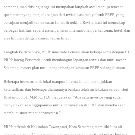
pembangunan driving range ini merupakan langkah awal menuju rencana
sport center yang menjadi bagian dari revitalisasi menyeluruh PRPP, yang
bertujuan menjadikan kawasan ini lebih terkini.
Revitalisasi ini mencakup
berbagai fasilitas, seperti arena pameran Internasional, perkantoran, hotel, dan
area hiburan dengan konsep taman hijau.
Langkah ke depannya, PT. Bismacindo Perkasa akan bekerja sama dengan PT
PRPP Jateng Perseroda untuk membangun lapangan tennis dan mini soccer.
Sekarang, master plan untu, pengembangan kawasan PRPP sedang disusun.
Beberapa investor, baik lokal maupun Internasional, menunjukkan
ketertarikan, dan beberapa diantaranya bahkan telah melakukan survei. Heri
Kristanto, S.ST, M.M, C.TLC menyatakan, "Ada satu investor yang sudah
menyatakan kesanggupannya untuk berinvestasi di PRPP dan mereka akan
membuat surat minat berinvestasi."
PRPP terletak di Kelurahan Tawangsari, Kota Semarang memiliki luas 40
hektare, di mana 24 hekater diantaranya merupakan destinasi wisata budaya