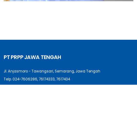
PT PRPP JAWA TENGAH
Jl. Anjasmoro - Tawangsari, Semarang, Jawa Tengah
Telp. 024-7606286, 76174333, 7617434
Fax. 024-7617433, 7606282
Email. prppjawatengah@gmail.com
Login Pengurus